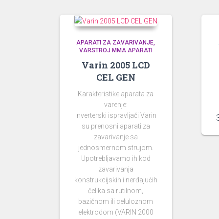
APARATI ZA ZAVARIVANJE
VARSTROJ MMA APARATI
Varin 2005 LCD
CEL GEN
Karakteristike aparata za
varenje:
Inverterski ispravljači Varin
su prenosni aparati za
zavarivanje sa
jednosmernom strujom.
Upotrebljavamo ih kod
zavarivanja
konstrukcijskih i nerđajućih
čelika sa rutilnom,
bazičnom ili celuloznom
elektrodom (VARIN 2000