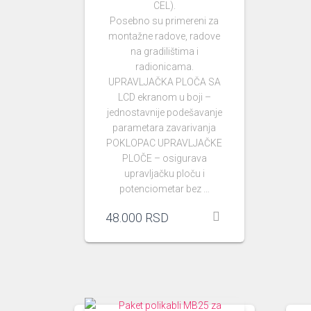
CEL).
Posebno su primereni za
montažne radove, radove
na gradilištima i
radionicama.
UPRAVLJAČKA PLOČA SA
LCD ekranom u boji –
jednostavnije podešavanje
parametara zavarivanja
POKLOPAC UPRAVLJAČKE
PLOČE – osigurava
upravljačku ploču i
potenciometar bez …
48.000
RSD