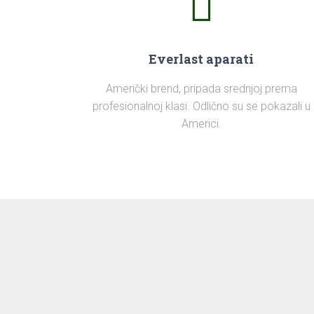
Everlast aparati
Američki brend, pripada srednjoj prema
profesionalnoj klasi. Odlično su se pokazali u
Americi.