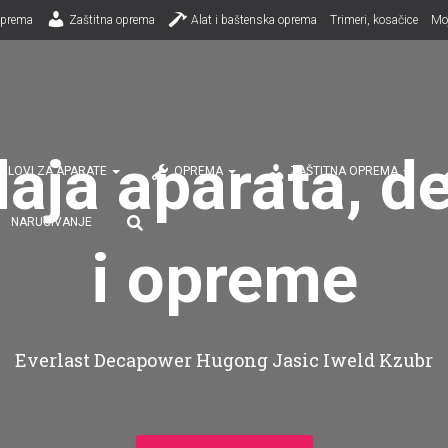
prema
Zaštitna oprema
Alat i baštenska oprema
Trimeri, kosačice
Mo
aja aparata, d
ELOVI ZA APARATE
OPREMA
ZAŠTITNA OPREMA
NARUČIVANJE
i opreme
Everlast Decapower Hugong Jasic Iweld Kzubr