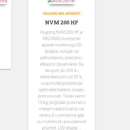
HUGONG MIG APARATI
NVM 200 HF
Hugong NVM 200 HF je
MIG/MAG inverterski
aparat modernog LCD
dizajna, razvijen za
jednostavno, precizno i
efikasno zavarivanje. Sa
strujom do 200 A i
intermitencom od 20 %,
ovaj model predstavlja
optimalan balans snage i
prenosivosti. Težak samo
15 kg, pogodan je za rad u
manjim radionicama, na
terenu ili u servisima gde
su mobilnost i pouzdanost
prioritet. LCD displej …