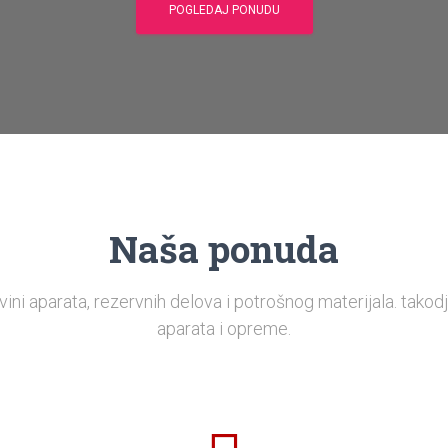
POGLEDAJ PONUDU
Naša ponuda
ini aparata, rezervnih delova i potrošnog materijala. takod
aparata i opreme.