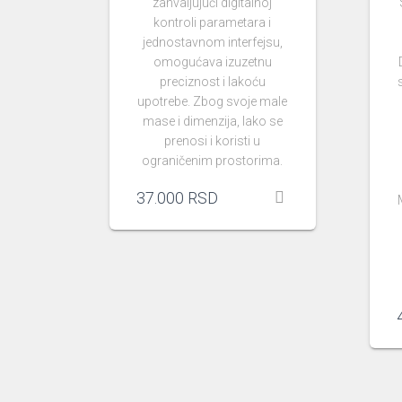
zahvaljujući digitalnoj
kontroli parametara i
jednostavnom interfejsu,
omogućava izuzetnu
preciznost i lakoću
upotrebe. Zbog svoje male
mase i dimenzija, lako se
prenosi i koristi u
ograničenim prostorima.
37.000
RSD