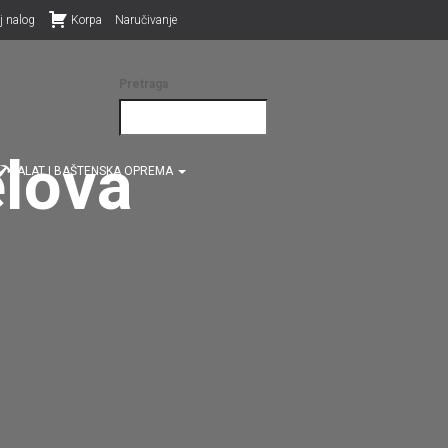
j nalog
Korpa
Naručivanje
Pretraga
elova
ALAT I BAŠTENSKA OPREMA