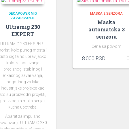
DECAPOWER MIG
MASKA 2 SENZORA
ZAVARIVANJE
Maska
Ultramig 230
automatska 3
EXPERT
senzora
ULTRAMIG 230 EKSPERT
Cena sa pdv-om
koristi kolo punog mosta i
čisto digitalno upravljačko
8.000
RSD
kolo za postizanje
preciznog, stabilnog i
efikasnog zavarivanja,
pogodnog za lake
industrijske projekte kao
što su proizvodni projekti,
proizvodnja malih serija i
kućna upotreba.
Aparat za impulsno
zavarivanje ULTRAMIG 230
je ekonomičan, efikasan i