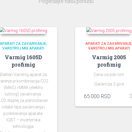
Pogledajte našu ponudu
APARATI ZA ZAVARIVANJE
APARATI ZA ZAVARIVANJE
VARSTROJ MIG APARATI
VARSTROJ MIG APARATI
Varmig 1605D
Varmig 2005
profimig
profimig
Daihen Varstroj aparat za
Cena sa pdv-om
varenje je kombinacija CO2
Garancija 2 god
(MAG) i MMA (elektro
lučnog) zavarivanja.
65.000
RSD
LCD displej za jednostavan
odabir tipa zavarivanja i
podešavanja aparata.
IGBT – inverterska
tehnologija