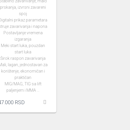
Stabilno zavarivanje, malo
prskanja, izvrsni zavareni
spoj
Digitalni prikaz parametara
struje zavarivanja i napona
Postavljanje vremena
izgaranja
Meki start luka, pouzdan
start luka
Širok raspon zavarivanja
Mali, lagan, jednostavan za
korištenje, ekonomičan i
praktičan
MIG/MAG, TIG sa lift
paljenjem i MMA …
47.000
RSD