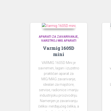
APARATI ZA ZAVARIVANJE
VARSTROJ MIG APARATI
Varmig 1605D
mini
VARMIG 1605D Mini je
savremen, lagan i izuzetno
praktičan aparat za
MIG/MAG zavarivanje,
idealan za majstore,
servise, radionice i manju
industrijsku proizvodnju.
Namenjen je zavarivanju
čelika i nerđajućeg čelika, a