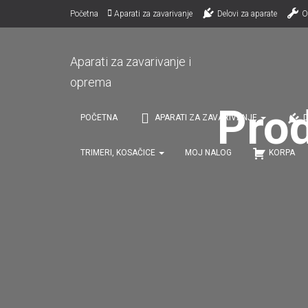
Početna
Aparati za zavarivanje
Delovi za aparate
O
Aparati za zavarivanje i
oprema
Prod
POČETNA
APARATI ZA ZAVARIVANJE
D
TRIMERI, KOSAČICE
MOJ NALOG
KORPA