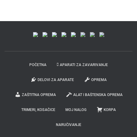
140.000 RSD.
POČETNA
APARATI ZA ZAVARIVANJE
DELOVI ZA APARATE
OPREMA
ZAŠTITNA OPREMA
ALAT I BAŠTENSKA OPREMA
TRIMERI, KOSAČICE
MOJ NALOG
KORPA
NARUČIVANJE