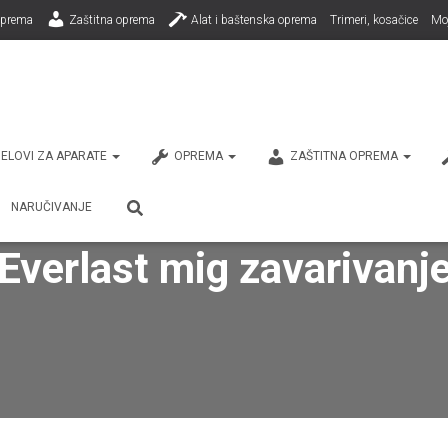
prema
Zaštitna oprema
Alat i baštenska oprema
Trimeri, kosačice
Mo
ELOVI ZA APARATE
OPREMA
ZAŠTITNA OPREMA
NARUČIVANJE
Everlast mig zavarivanj