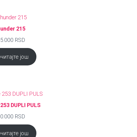
under 215
5.000
RSD
читајте још
 253 DUPLI PULS
0.000
RSD
читајте још