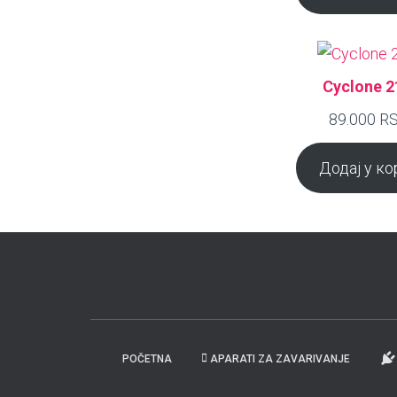
Cyclone 2
89.000
R
Додај у ко
POČETNA
APARATI ZA ZAVARIVANJE