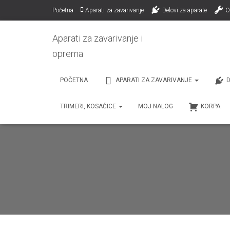
Početna
Aparati za zavarivanje
Delovi za aparate
O
Aparati za zavarivanje i
oprema
POČETNA
APARATI ZA ZAVARIVANJE
D
TRIMERI, KOSAČICE
MOJ NALOG
KORPA