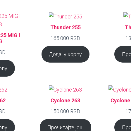
Thunder 255
Th
25 MIG I
165.000
RSD
13
G
SD
Додај у корпу
Про
рпу
262
Cyclone 263
Cyclone
SD
150.000
RSD
17
рпу
Прочитајте још
Про