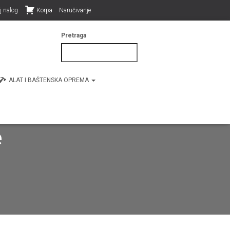
j nalog
Korpa
Naručivanje
Pretraga
ALAT I BAŠTENSKA OPREMA
e