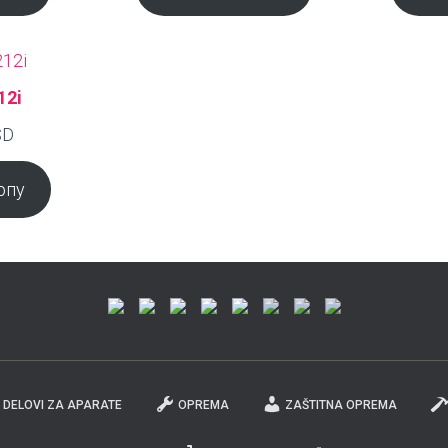
12i
SD
рпу
DELOVI ZA APARATE
OPREMA
ZAŠTITNA OPREMA