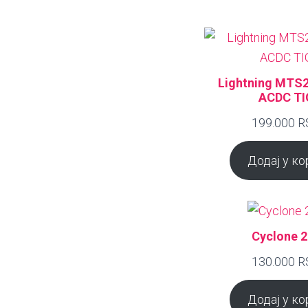
Lightning MTS2
ACDC TI
199.000
R
Додај у ко
Cyclone 
130.000
R
Додај у ко