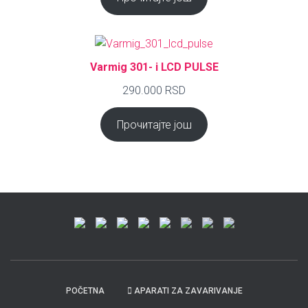
Varmig 301- i LCD PULSE
290.000
RSD
Прочитајте још
POČETNA
APARATI ZA ZAVARIVANJE